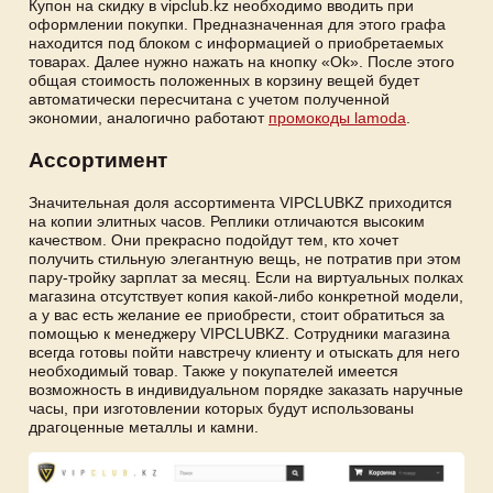
Купон на скидку в vipclub.kz необходимо вводить при
оформлении покупки. Предназначенная для этого графа
находится под блоком с информацией о приобретаемых
товарах. Далее нужно нажать на кнопку «Ok». После этого
общая стоимость положенных в корзину вещей будет
автоматически пересчитана с учетом полученной
экономии, аналогично работают
промокоды lamoda
.
Ассортимент
Значительная доля ассортимента VIPCLUBKZ приходится
на копии элитных часов. Реплики отличаются высоким
качеством. Они прекрасно подойдут тем, кто хочет
получить стильную элегантную вещь, не потратив при этом
пару-тройку зарплат за месяц. Если на виртуальных полках
магазина отсутствует копия какой-либо конкретной модели,
а у вас есть желание ее приобрести, стоит обратиться за
помощью к менеджеру VIPCLUBKZ. Сотрудники магазина
всегда готовы пойти навстречу клиенту и отыскать для него
необходимый товар. Также у покупателей имеется
возможность в индивидуальном порядке заказать наручные
часы, при изготовлении которых будут использованы
драгоценные металлы и камни.