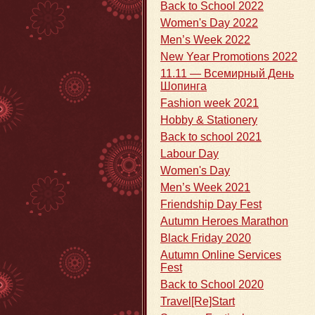
Back to School 2022
Women's Day 2022
Men’s Week 2022
New Year Promotions 2022
11.11 — Всемирный День
Шопинга
Fashion week 2021
Hobby & Stationery
Back to school 2021
Labour Day
Women's Day
Men’s Week 2021
Friendship Day Fest
Autumn Heroes Marathon
Black Friday 2020
Autumn Online Services
Fest
Back to School 2020
Travel[Re]Start