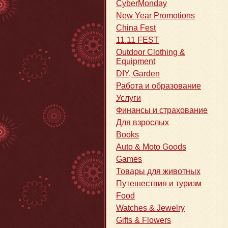
CyberMonday
New Year Promotions
China Fest
11.11 FEST
Outdoor Clothing &
Equipment
DIY, Garden
Работа и образование
Услуги
Финансы и страхование
Для взрослых
Books
Auto & Moto Goods
Games
Товары для животных
Путешествия и туризм
Food
Watches & Jewelry
Gifts & Flowers