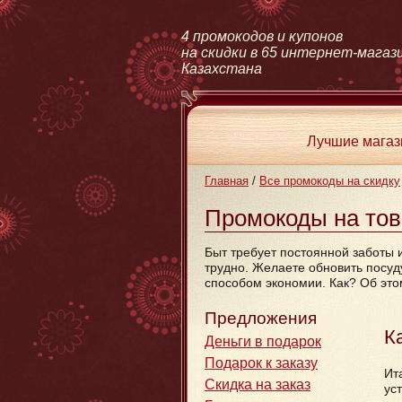
4 промокодов и купонов
на скидки в 65 интернет-магаз
Казахстана
Лучшие мага
Главная
/
Все промокоды на скидку
Промокоды на тов
Быт требует постоянной заботы 
трудно. Желаете обновить посуд
способом экономии. Как? Об это
Предложения
К
Деньги в подарок
Подарок к заказу
Ит
Скидка на заказ
ус