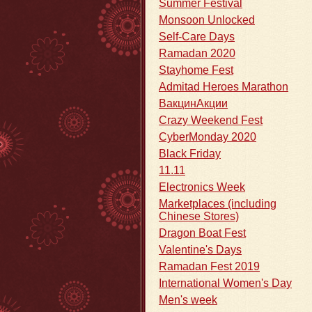
Summer Festival
Monsoon Unlocked
Self-Care Days
Ramadan 2020
Stayhome Fest
Admitad Heroes Marathon
ВакцинАкции
Crazy Weekend Fest
CyberMonday 2020
Black Friday
11.11
Electronics Week
Marketplaces (including
Chinese Stores)
Dragon Boat Fest
Valentine's Days
Ramadan Fest 2019
International Women's Day
Men's week