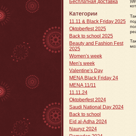
уд
Бесплатная доставка
ко
Категории
Та
по
11.11 & Black Friday 2025
по
Oktoberfest 2025
ре
Back to school 2025
Та
Beauty and Fashion Fest
мо
2025
Women's week
Men's week
Valentine's Day
MENA Black Friday 24
MENA 11/11
11.11.24
Oktoberfest 2024
Saudi National Day 2024
Back to school
Eid al-Adha 2024
Nauryz 2024