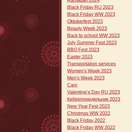
Ramadan 2024
Black Friday RU 2023
Black Friday WW 2023
Oktoberfest 2023
Beauty Week 2023
Back to school WW 2023
July Summer Fest 2023
BBQ Fest 2023
Easter 2023
Transportation services
Women's Week 2023
Men's Week 2023
Cars
Valentine's Day RU 2023
Киберпонедельник 2023
New Year Fest 2023
Christmas WW 2022
Black Friday 2022
Black Friday WW 2022