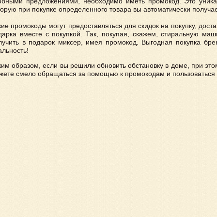
обными предложениями, необходимо иметь промокод. Это уника
торую при покупке определенного товара вы автоматически получае
кие промокоды могут предоставляться для скидок на покупку, доста
дарка вместе с покупкой. Так, покупая, скажем, стиральную ма
лучить в подарок миксер, имея промокод. Выгодная покупка бре
альность!
ким образом, если вы решили обновить обстановку в доме, при это
жете смело обращаться за помощью к промокодам и пользоваться