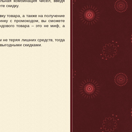
льная комбинация чисел, введя
те скидку.
вку товара, а также на получение
шинку с промокодом, вы сможете
ндового товара – это не миф, а
м не теряя лишних средств, тогда
 выгодными скидками.