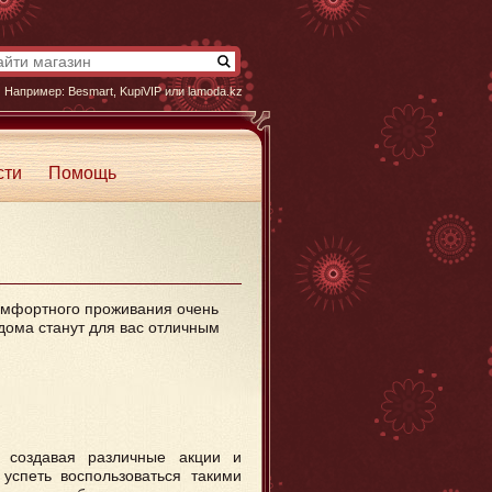
Например:
Besmart
,
KupiVIP
или
lamoda.kz
сти
Помощь
комфортного проживания очень
дома станут для вас отличным
, создавая различные акции и
 успеть воспользоваться такими