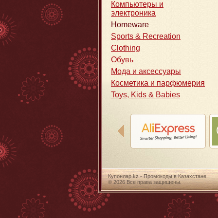
Компьютеры и
электроника
Homeware
Sports & Recreation
Clothing
Обувь
Мода и аксессуары
Косметика и парфюмерия
Toys, Kids & Babies
Купонлар.kz - Промокоды в Казахстане.
© 2026 Все права защищены.